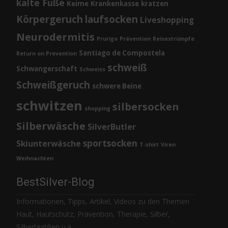
kalte Füße
Keime
Krankenkasse
kratzen
Körpergeruch
laufsocken
Liveshopping
Neurodermitis
Prurigo
Prävention
Reisestrümpfe
Santiago de Compostela
Return on Prevention
schweiß
Schwangerschaft
Schweiss
Schweißgeruch
schwere Beine
schwitzen
silbersocken
shopping
Silberwäsche
SilverButler
sportsocken
Skiunterwäsche
T-shirt
Viren
Weihnachten
BestSilver-Blog
Informationen, Tipps, Artikel, Videos zu den Themen
Haut, Hautschutz, Prävention, Therapie, Silber,
Silbertextilien u.ä.