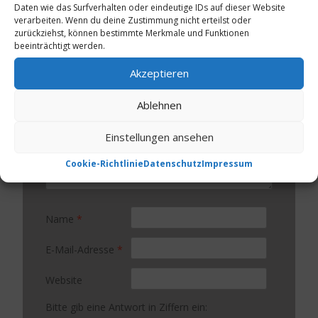
Daten wie das Surfverhalten oder eindeutige IDs auf dieser Website
Deine E-Mail-Adresse wird nicht veröffentlicht.
verarbeiten. Wenn du deine Zustimmung nicht erteilst oder
Erforderliche Felder sind mit
*
markiert
zurückziehst, können bestimmte Merkmale und Funktionen
beeinträchtigt werden.
Kommentar
*
Akzeptieren
Ablehnen
Einstellungen ansehen
Cookie-Richtlinie
Datenschutz
Impressum
Name
*
E-Mail-Adresse
*
Website
Bitte gib eine Antwort in Ziffern ein: