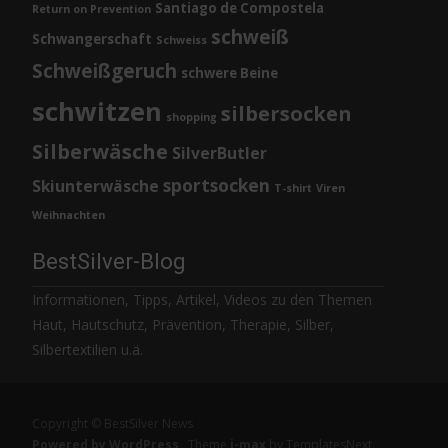
Santiago de Compostela
Return on Prevention
schweiß
Schwangerschaft
Schweiss
Schweißgeruch
schwere Beine
schwitzen
silbersocken
shopping
Silberwäsche
SilverButler
sportsocken
Skiunterwäsche
T-shirt
Viren
Weihnachten
BestSilver-Blog
Informationen, Tipps, Artikel, Videos zu den Themen
Haut, Hautschutz, Prävention, Therapie, Silber,
Silbertextilien u.ä.
Copyright © BestSilver News
Powered by WordPress
, Theme
i-max
by TemplatesNext.