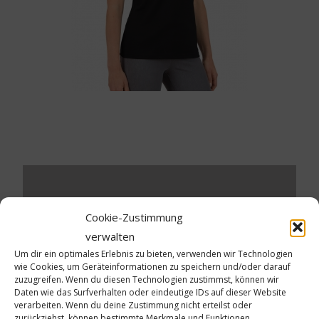
Schreibe einen Kommentar
Cookie-Zustimmung
verwalten
Deine E-Mail-Adresse wird nicht veröffentlicht.
Um dir ein optimales Erlebnis zu bieten, verwenden wir Technologien
Erforderliche Felder sind mit
*
markiert
wie Cookies, um Geräteinformationen zu speichern und/oder darauf
zuzugreifen. Wenn du diesen Technologien zustimmst, können wir
Daten wie das Surfverhalten oder eindeutige IDs auf dieser Website
Kommentar
*
verarbeiten. Wenn du deine Zustimmung nicht erteilst oder
zurückziehst, können bestimmte Merkmale und Funktionen