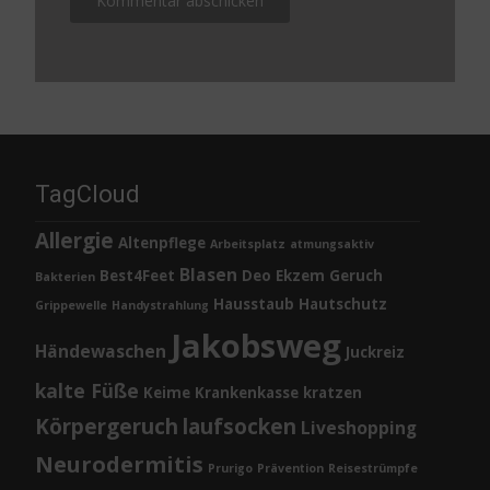
TagCloud
Allergie
Altenpflege
Arbeitsplatz
atmungsaktiv
Blasen
Best4Feet
Deo
Ekzem
Geruch
Bakterien
Hausstaub
Hautschutz
Grippewelle
Handystrahlung
Jakobsweg
Händewaschen
Juckreiz
kalte Füße
Keime
Krankenkasse
kratzen
Körpergeruch
laufsocken
Liveshopping
Neurodermitis
Prurigo
Prävention
Reisestrümpfe