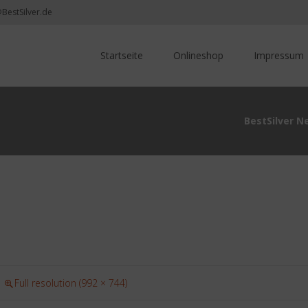
@BestSilver.de
Skip
to
Startseite
Onlineshop
Impressum
content
BestSilver N
Full resolution (992 × 744)