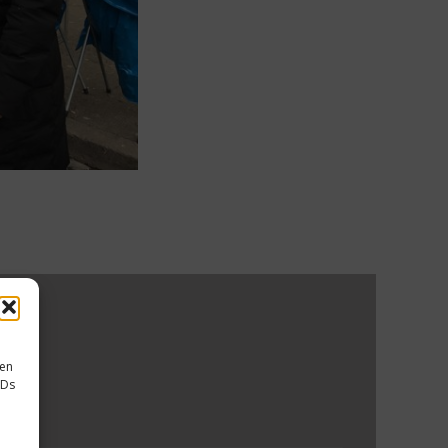
sen
IDs