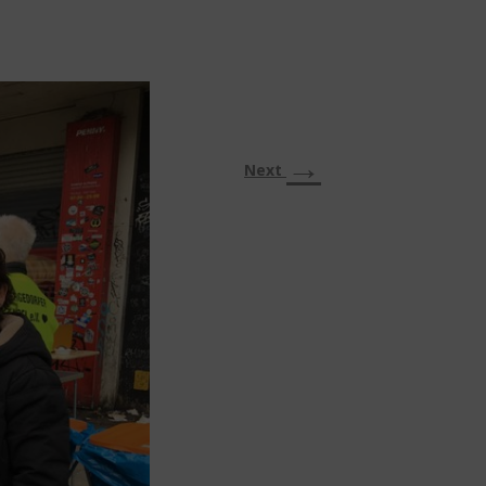
→
Next