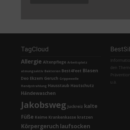
TagCloud
BestSi
Informatio
Allergie
Altenpflege
Arbeitsplatz
den Theme
Blasen
Best4Feet
atmungsaktiv
Bakterien
Prävention,
Deo
Ekzem
Geruch
Grippewelle
u.ä.
Hausstaub
Hautschutz
Handystrahlung
Händewaschen
Jakobsweg
kalte
Juckreiz
Füße
Keime
Krankenkasse
kratzen
Körpergeruch
laufsocken