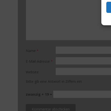
Name
*
E-Mail-Adresse
*
Website
Bitte gib eine Antwort in Ziffern ein:
zwanzig + 19 =