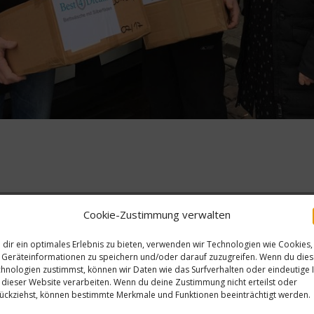
Cookie-Zustimmung verwalten
dir ein optimales Erlebnis zu bieten, verwenden wir Technologien wie Cookies,
Geräteinformationen zu speichern und/oder darauf zuzugreifen. Wenn du die
erliche Felder sind mit
*
markiert
hnologien zustimmst, können wir Daten wie das Surfverhalten oder eindeutige 
 dieser Website verarbeiten. Wenn du deine Zustimmung nicht erteilst oder
ückziehst, können bestimmte Merkmale und Funktionen beeinträchtigt werden.