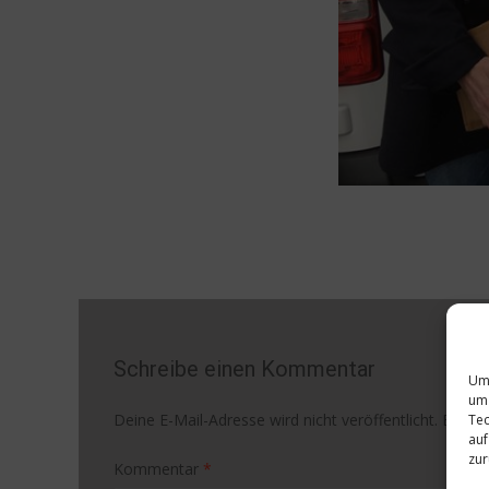
Schreibe einen Kommentar
Um 
um 
Deine E-Mail-Adresse wird nicht veröffentlicht.
Erford
Tec
auf
zur
Kommentar
*