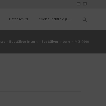
Search
Datenschutz
Cookie-Richtlinie (EU)
for:
ews
>
BestSilver intern
>
BestSilver intern
>
IMG_0990