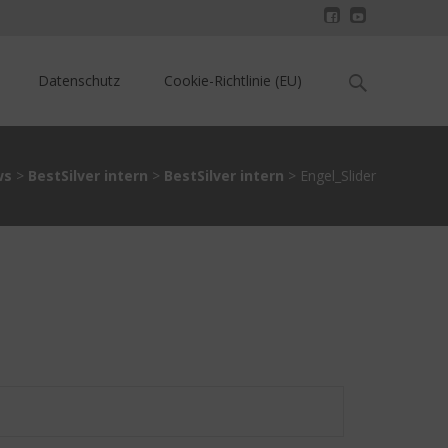
Search
Datenschutz
Cookie-Richtlinie (EU)
for:
ws
>
BestSilver intern
>
BestSilver intern
>
Engel_Slider