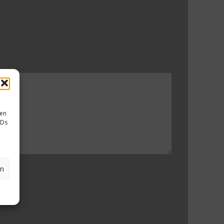
sen
IDs
en