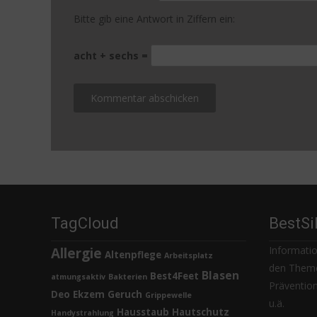
Bitte gib eine Antwort in Ziffern ein:
acht + sechs =
TagCloud
BestSi
Informatio
Allergie
Altenpflege
Arbeitsplatz
den Theme
Blasen
Best4Feet
atmungsaktiv
Bakterien
Prävention,
Deo
Ekzem
Geruch
Grippewelle
u.ä.
Hausstaub
Hautschutz
Handystrahlung