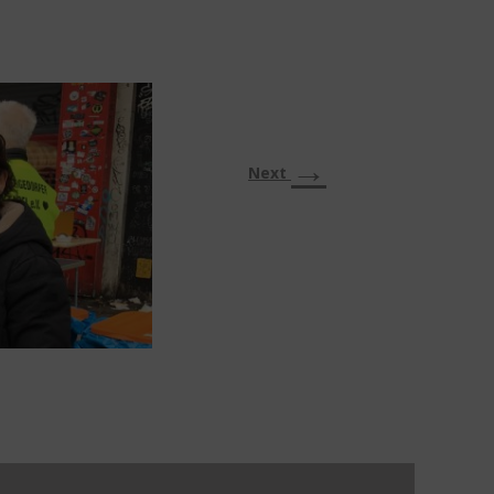
→
Next