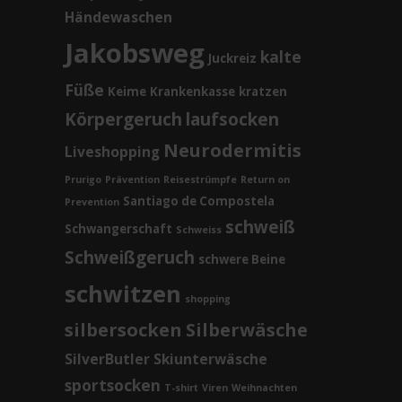
Händewaschen
Jakobsweg
kalte
Juckreiz
Füße
Keime
Krankenkasse
kratzen
Körpergeruch
laufsocken
Neurodermitis
Liveshopping
Prurigo
Prävention
Reisestrümpfe
Return on
Santiago de Compostela
Prevention
schweiß
Schwangerschaft
Schweiss
Schweißgeruch
schwere Beine
schwitzen
shopping
silbersocken
Silberwäsche
SilverButler
Skiunterwäsche
sportsocken
T-shirt
Viren
Weihnachten