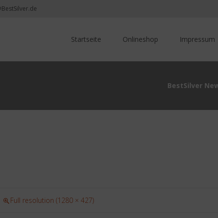
@BestSilver.de
Skip
to
Startseite
Onlineshop
Impressum
content
BestSilver Ne
Full resolution (1280 × 427)