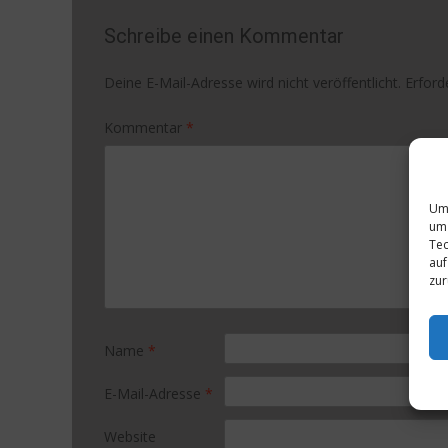
Schreibe einen Kommentar
Deine E-Mail-Adresse wird nicht veröffentlicht.
Erford
Kommentar
*
Um 
um 
Tec
auf
zur
Name
*
E-Mail-Adresse
*
Website