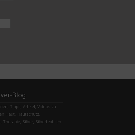
lver-Blog
nen, Tipps, Artikel, Videos zu
n Haut, Hautschutz,
 Therapie, Silber, Silbertextilien