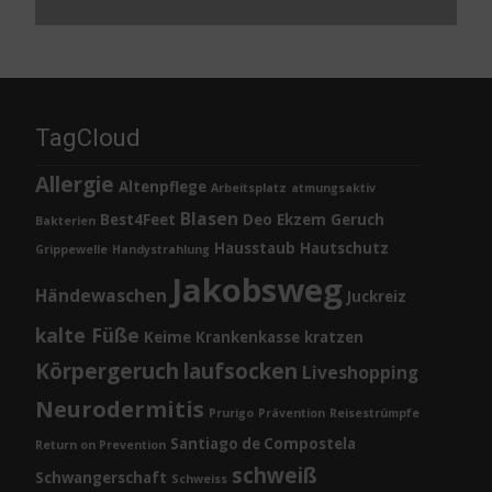
TagCloud
Allergie
Altenpflege
Arbeitsplatz
atmungsaktiv
Blasen
Best4Feet
Deo
Ekzem
Geruch
Bakterien
Hausstaub
Hautschutz
Grippewelle
Handystrahlung
Jakobsweg
Händewaschen
Juckreiz
kalte Füße
Keime
Krankenkasse
kratzen
Körpergeruch
laufsocken
Liveshopping
Neurodermitis
Prurigo
Prävention
Reisestrümpfe
Santiago de Compostela
Return on Prevention
schweiß
Schwangerschaft
Schweiss