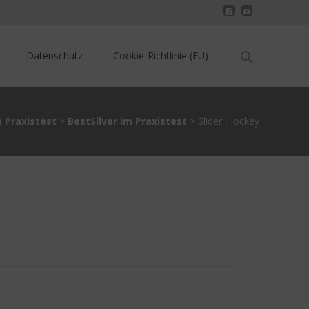
Search
Datenschutz
Cookie-Richtlinie (EU)
for:
m Praxistest
>
BestSilver im Praxistest
>
Slider_Hockey