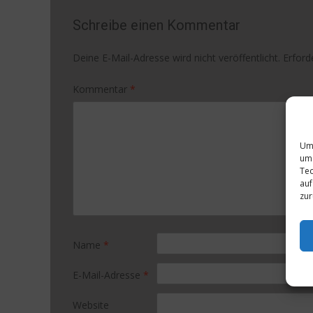
Schreibe einen Kommentar
Deine E-Mail-Adresse wird nicht veröffentlicht.
Erford
Kommentar
*
Um 
um 
Tec
auf
zur
Name
*
E-Mail-Adresse
*
Website