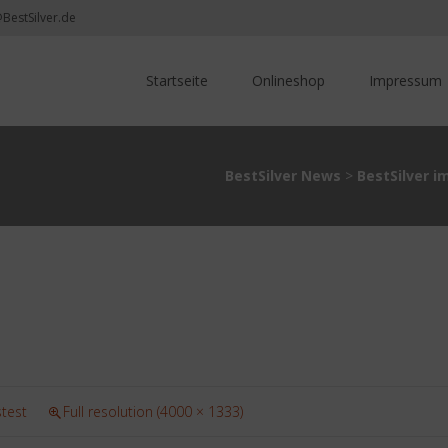
@BestSilver.de
Skip
to
Startseite
Onlineshop
Impressum
content
BestSilver News
>
BestSilver i
stest
Full resolution (4000 × 1333)