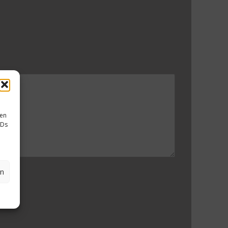
sen
IDs
en