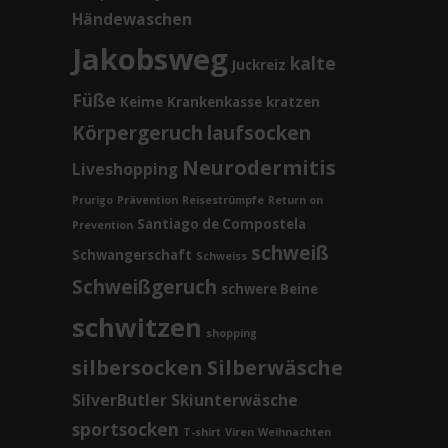
Händewaschen
Jakobsweg
kalte
Juckreiz
Füße
Keime
Krankenkasse
kratzen
Körpergeruch
laufsocken
Neurodermitis
Liveshopping
Prurigo
Prävention
Reisestrümpfe
Return on
Santiago de Compostela
Prevention
schweiß
Schwangerschaft
Schweiss
Schweißgeruch
schwere Beine
schwitzen
shopping
silbersocken
Silberwäsche
SilverButler
Skiunterwäsche
sportsocken
T-shirt
Viren
Weihnachten