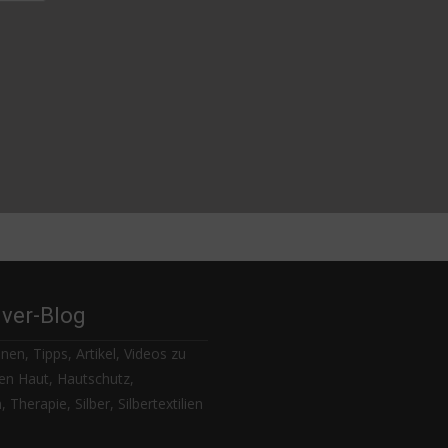
lver-Blog
nen, Tipps, Artikel, Videos zu
n Haut, Hautschutz,
 Therapie, Silber, Silbertextilien