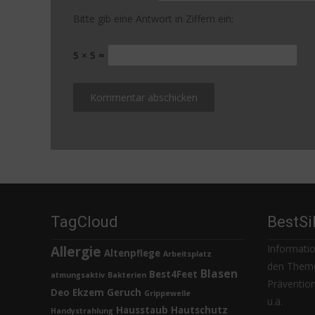
Bitte gib eine Antwort in Ziffern ein:
5 × 5 =
TagCloud
BestSi
Informatio
Allergie
Altenpflege
Arbeitsplatz
den Theme
Blasen
Best4Feet
atmungsaktiv
Bakterien
Prävention,
Deo
Ekzem
Geruch
Grippewelle
u.ä.
Hausstaub
Hautschutz
Handystrahlung