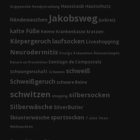
Hausstaub
Hautschutz
Grippewelle
Handystrahlung
Jakobsweg
Händewaschen
Juckreiz
kalte Füße
Keime
Krankenkasse
kratzen
Körpergeruch
laufsocken
Liveshopping
Neurodermitis
Prurigo
Prävention
Reisestrümpfe
Santiago de Compostela
Return on Prevention
schweiß
Schwangerschaft
Schweiss
Schweißgeruch
schwere Beine
schwitzen
silbersocken
shopping
Silberwäsche
SilverButler
sportsocken
Skiunterwäsche
T-shirt
Viren
Weihnachten