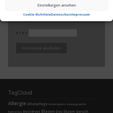
Einstellungen ansehen
Website
Cookie-Richtlinie
Datenschutz
Impressum
Bitte gib eine Antwort in Ziffern ein:
3 × 5 =
TagCloud
Allergie
Altenpflege
Arbeitsplatz
atmungsaktiv
Blasen
Best4Feet
Deo
Ekzem
Geruch
Bakterien