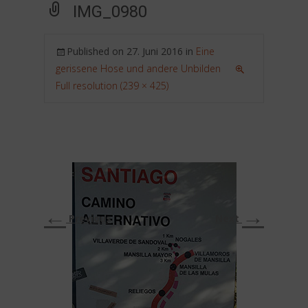
IMG_0980
Published on
27. Juni 2016
in
Eine
gerissene Hose und andere Unbilden
Full resolution (239 × 425)
←
→
Previous
Next