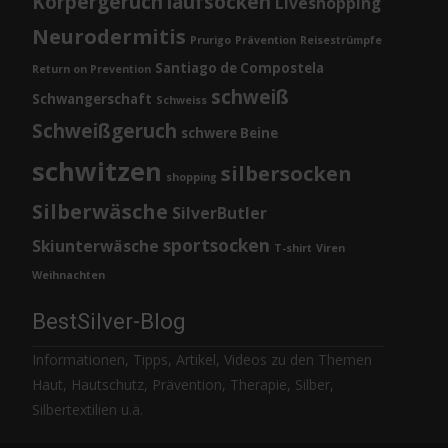
Körpergeruch
laufsocken
Liveshopping
Neurodermitis
Prurigo
Prävention
Reisestrümpfe
Santiago de Compostela
Return on Prevention
schweiß
Schwangerschaft
Schweiss
Schweißgeruch
schwere Beine
schwitzen
silbersocken
shopping
Silberwäsche
SilverButler
sportsocken
Skiunterwäsche
T-shirt
Viren
Weihnachten
BestSilver-Blog
Informationen, Tipps, Artikel, Videos zu den Themen
Haut, Hautschutz, Prävention, Therapie, Silber,
Silbertextilien u.ä.