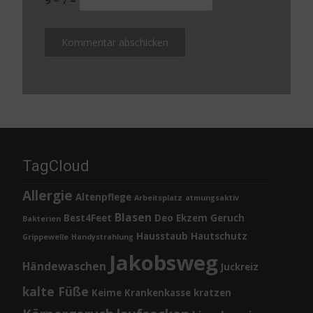
9 − 7 =
TagCloud
Allergie
Altenpflege
Arbeitsplatz
atmungsaktiv
Blasen
Best4Feet
Deo
Ekzem
Geruch
Bakterien
Hausstaub
Hautschutz
Grippewelle
Handystrahlung
Jakobsweg
Händewaschen
Juckreiz
kalte Füße
Keime
Krankenkasse
kratzen