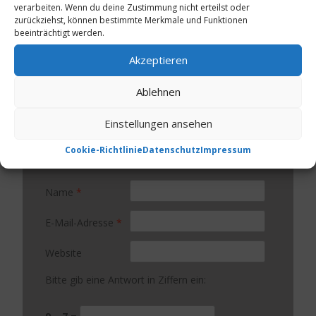
Erforderliche Felder sind mit
*
markiert
verarbeiten. Wenn du deine Zustimmung nicht erteilst oder
zurückziehst, können bestimmte Merkmale und Funktionen
beeinträchtigt werden.
Kommentar
*
Akzeptieren
Ablehnen
Einstellungen ansehen
Cookie-Richtlinie
Datenschutz
Impressum
Name
*
E-Mail-Adresse
*
Website
Bitte gib eine Antwort in Ziffern ein: