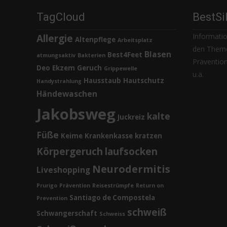
TagCloud
BestSi
Informatio
Allergie
Altenpflege
Arbeitsplatz
den Theme
Blasen
Best4Feet
atmungsaktiv
Bakterien
Prävention,
Deo
Ekzem
Geruch
Grippewelle
u.ä.
Hausstaub
Hautschutz
Handystrahlung
Händewaschen
Jakobsweg
kalte
Juckreiz
Füße
Keime
Krankenkasse
kratzen
Körpergeruch
laufsocken
Neurodermitis
Liveshopping
Prurigo
Prävention
Reisestrümpfe
Return on
Santiago de Compostela
Prevention
schweiß
Schwangerschaft
Schweiss