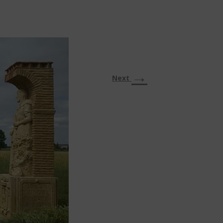
→
Next