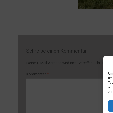
Schreibe einen Kommentar
Deine E-Mail-Adresse wird nicht veröffentlicht.
Erford
Um 
Kommentar
*
um 
Tec
auf
zur