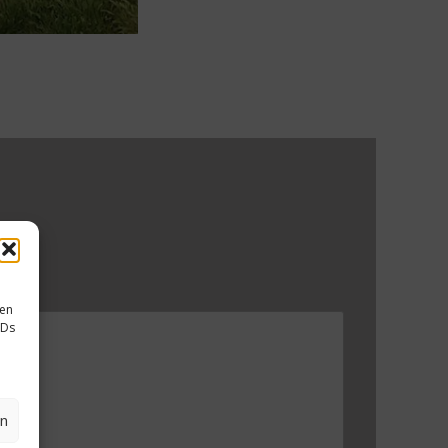
sen
IDs
en