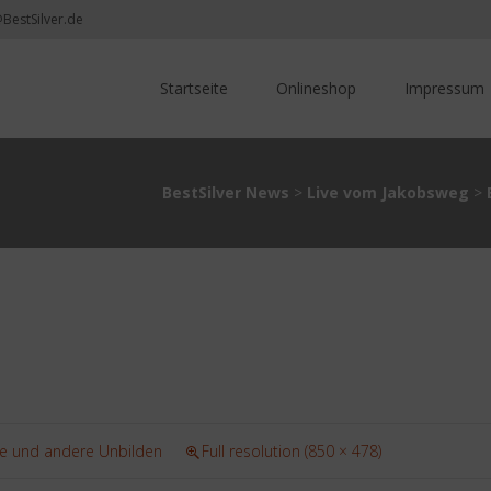
@BestSilver.de
Skip
to
Startseite
Onlineshop
Impressum
content
BestSilver News
>
Live vom Jakobsweg
>
se und andere Unbilden
Full resolution (850 × 478)