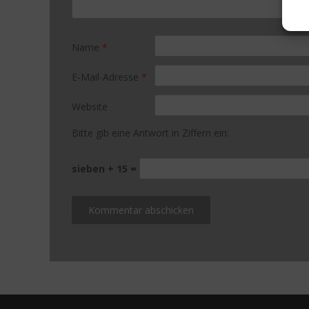
Name
*
E-Mail-Adresse
*
Website
Bitte gib eine Antwort in Ziffern ein:
sieben + 15 =