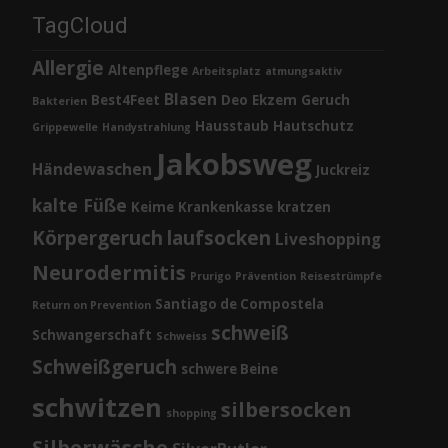
TagCloud
Allergie
Altenpflege
Arbeitsplatz
atmungsaktiv
Blasen
Best4Feet
Deo
Ekzem
Geruch
Bakterien
Hausstaub
Hautschutz
Grippewelle
Handystrahlung
Jakobsweg
Händewaschen
Juckreiz
kalte Füße
Keime
Krankenkasse
kratzen
Körpergeruch
laufsocken
Liveshopping
Neurodermitis
Prurigo
Prävention
Reisestrümpfe
Santiago de Compostela
Return on Prevention
schweiß
Schwangerschaft
Schweiss
Schweißgeruch
schwere Beine
schwitzen
silbersocken
shopping
Silberwäsche