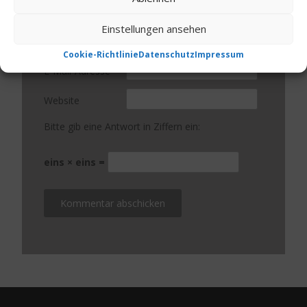
Einstellungen ansehen
Name
*
Cookie-Richtlinie
Datenschutz
Impressum
E-Mail-Adresse
*
Website
Bitte gib eine Antwort in Ziffern ein:
eins × eins =