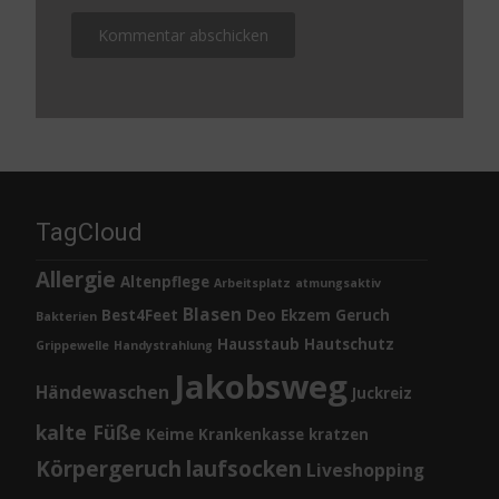
TagCloud
Allergie
Altenpflege
Arbeitsplatz
atmungsaktiv
Blasen
Best4Feet
Deo
Ekzem
Geruch
Bakterien
Hausstaub
Hautschutz
Grippewelle
Handystrahlung
Jakobsweg
Händewaschen
Juckreiz
kalte Füße
Keime
Krankenkasse
kratzen
Körpergeruch
laufsocken
Liveshopping