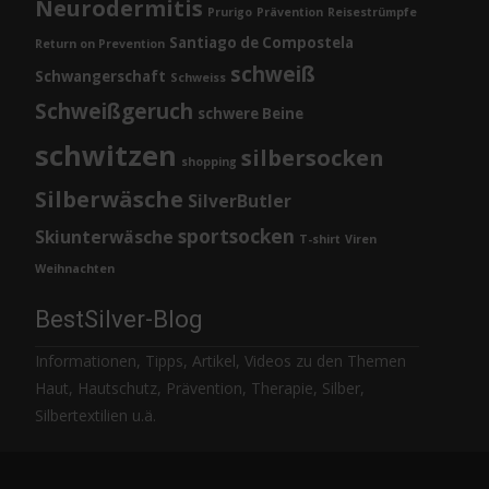
Neurodermitis
Prurigo
Prävention
Reisestrümpfe
Santiago de Compostela
Return on Prevention
schweiß
Schwangerschaft
Schweiss
Schweißgeruch
schwere Beine
schwitzen
silbersocken
shopping
Silberwäsche
SilverButler
sportsocken
Skiunterwäsche
T-shirt
Viren
Weihnachten
BestSilver-Blog
Informationen, Tipps, Artikel, Videos zu den Themen
Haut, Hautschutz, Prävention, Therapie, Silber,
Silbertextilien u.ä.