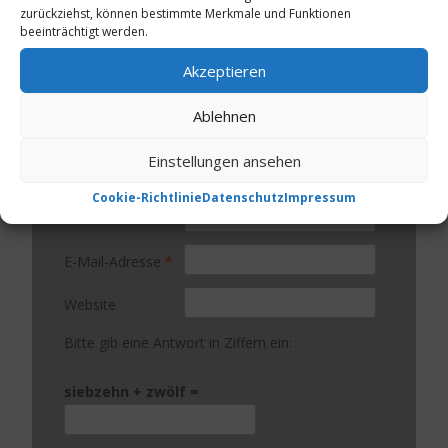
zurückziehst, können bestimmte Merkmale und Funktionen
beeinträchtigt werden.
Akzeptieren
Ablehnen
Einstellungen ansehen
Cookie-Richtlinie
Datenschutz
Impressum
Name
*
E-Mail-Adresse
*
Website
Bitte gib eine Antwort in Ziffern ein:
siebzehn + zwölf =