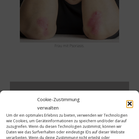
Frau mit Psoriasis.
Cookie-Zustimmung
Schreibe einen Kommentar
verwalten
Um dir ein optimales Erlebnis zu bieten, verwenden wir Technologien
Deine E-Mail-Adresse wird nicht veröffentlicht.
wie Cookies, um Geräteinformationen zu speichern und/oder darauf
Erforderliche Felder sind mit
*
markiert
zuzugreifen. Wenn du diesen Technologien zustimmst, können wir
Daten wie das Surfverhalten oder eindeutige IDs auf dieser Website
Kommentar
*
verarbeiten. Wenn du deine Zustimmung nicht erteilst oder