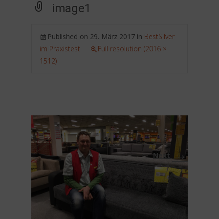
image1
Published on
29. März 2017
in
BestSilver
im Praxistest
Full resolution (2016 ×
1512)
→
Next