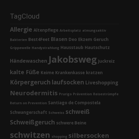
TagCloud
Allergie
Altenpflege
Arbeitsplatz
atmungsaktiv
Blasen
Best4Feet
Deo
Ekzem
Geruch
Bakterien
Hausstaub
Hautschutz
Grippewelle
Handystrahlung
Jakobsweg
Händewaschen
Juckreiz
kalte Füße
Keime
Krankenkasse
kratzen
Körpergeruch
laufsocken
Liveshopping
Neurodermitis
Prurigo
Prävention
Reisestrümpfe
Santiago de Compostela
Return on Prevention
schweiß
Schwangerschaft
Schweiss
Schweißgeruch
schwere Beine
schwitzen
silbersocken
shopping