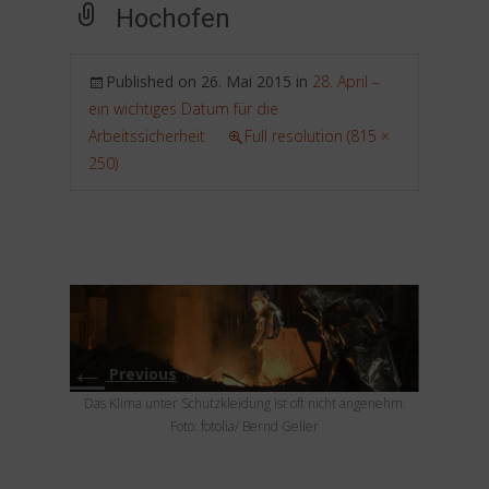
Hochofen
Published on
26. Mai 2015
in
28. April –
ein wichtiges Datum für die
Arbeitssicherheit
Full resolution (815 ×
250)
←
Previous
Das Klima unter Schutzkleidung ist oft nicht angenehm.
Foto: fotolia/ Bernd Geller