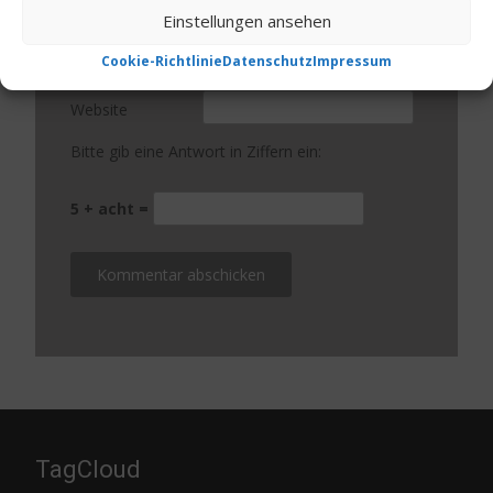
Name
*
Einstellungen ansehen
Cookie-Richtlinie
Datenschutz
Impressum
E-Mail-Adresse
*
Website
Bitte gib eine Antwort in Ziffern ein:
5 + acht =
TagCloud