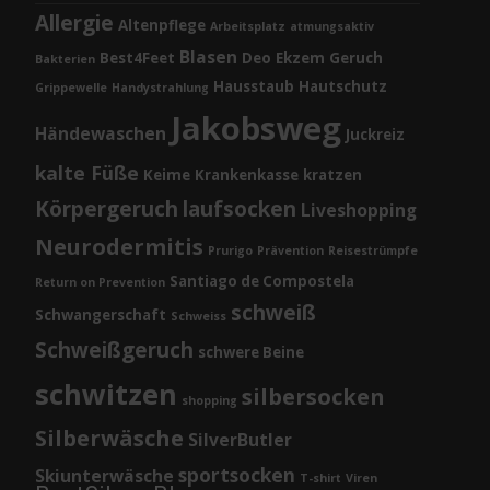
Allergie
Altenpflege
Arbeitsplatz
atmungsaktiv
Blasen
Best4Feet
Deo
Ekzem
Geruch
Bakterien
Hausstaub
Hautschutz
Grippewelle
Handystrahlung
Jakobsweg
Händewaschen
Juckreiz
kalte Füße
Keime
Krankenkasse
kratzen
Körpergeruch
laufsocken
Liveshopping
Neurodermitis
Prurigo
Prävention
Reisestrümpfe
Santiago de Compostela
Return on Prevention
schweiß
Schwangerschaft
Schweiss
Schweißgeruch
schwere Beine
schwitzen
silbersocken
shopping
Silberwäsche
SilverButler
sportsocken
Skiunterwäsche
T-shirt
Viren