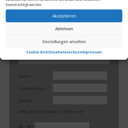
beeinträchtigt werden.
Kommentar
*
Akzeptieren
Ablehnen
Einstellungen ansehen
Cookie-Richtlinie
Datenschutz
Impressum
Name
*
E-Mail-Adresse
*
Website
Bitte gib eine Antwort in Ziffern ein:
15 − 9 =