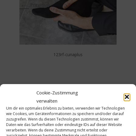
←
Previous
123rf-cunaplus
Cookie-Zustimmung
verwalten
Um dir ein optimales Erlebnis zu bieten, verwenden wir Technologien
Schreibe einen Kommentar
wie Cookies, um Geräteinformationen zu speichern und/oder darauf
zuzugreifen. Wenn du diesen Technologien zustimmst, können wir
Daten wie das Surfverhalten oder eindeutige IDs auf dieser Website
Deine E-Mail-Adresse wird nicht veröffentlicht.
verarbeiten. Wenn du deine Zustimmung nicht erteilst oder
Erforderliche Felder sind mit
*
markiert
zurückziehst, können bestimmte Merkmale und Funktionen