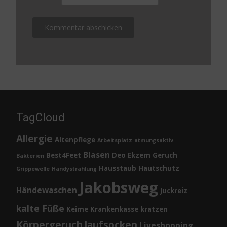
TagCloud
Allergie
Altenpflege
Arbeitsplatz
atmungsaktiv
Blasen
Best4Feet
Deo
Ekzem
Geruch
Bakterien
Hausstaub
Hautschutz
Grippewelle
Handystrahlung
Jakobsweg
Händewaschen
Juckreiz
kalte Füße
Keime
Krankenkasse
kratzen
Körpergeruch
laufsocken
Liveshopping