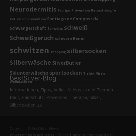
Neurodermitis
Prurigo
Prävention
Reisestrümpfe
Santiago de Compostela
Return on Prevention
schweiß
Schwangerschaft
Schweiss
Schweißgeruch
schwere Beine
schwitzen
silbersocken
shopping
Silberwäsche
SilverButler
sportsocken
Skiunterwäsche
T-shirt
Viren
BestSilver-Blog
Weihnachten
Informationen, Tipps, Artikel, Videos zu den Themen
Haut, Hautschutz, Prävention, Therapie, Silber,
Silbertextilien u.ä.
Copyright © BestSilver News
Powered by WordPress
, Theme
i-max
by TemplatesNext.