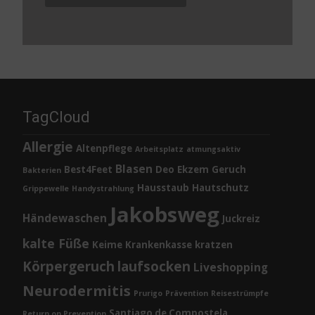
TagCloud
Allergie
Altenpflege
Arbeitsplatz
atmungsaktiv
Blasen
Best4Feet
Deo
Ekzem
Geruch
Bakterien
Hausstaub
Hautschutz
Grippewelle
Handystrahlung
Jakobsweg
Händewaschen
Juckreiz
kalte Füße
Keime
Krankenkasse
kratzen
Körpergeruch
laufsocken
Liveshopping
Neurodermitis
Prurigo
Prävention
Reisestrümpfe
Santiago de Compostela
Return on Prevention