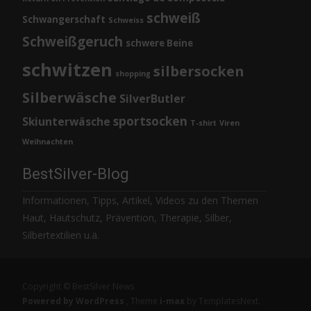
schweiß
Schwangerschaft
Schweiss
Schweißgeruch
schwere Beine
schwitzen
silbersocken
shopping
Silberwäsche
SilverButler
sportsocken
Skiunterwäsche
T-shirt
Viren
Weihnachten
BestSilver-Blog
Informationen, Tipps, Artikel, Videos zu den Themen
Haut, Hautschutz, Prävention, Therapie, Silber,
Silbertextilien u.ä.
Copyright © BestSilver News
Powered by WordPress
, Theme
i-max
by TemplatesNext.