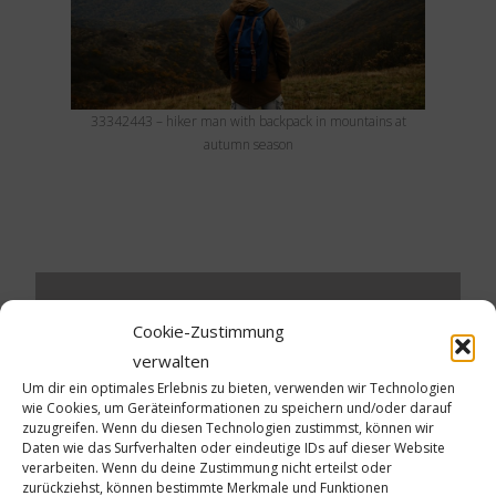
33342443 – hiker man with backpack in mountains at
autumn season
Cookie-Zustimmung
Schreibe einen Kommentar
verwalten
Um dir ein optimales Erlebnis zu bieten, verwenden wir Technologien
Deine E-Mail-Adresse wird nicht veröffentlicht.
wie Cookies, um Geräteinformationen zu speichern und/oder darauf
Erforderliche Felder sind mit
*
markiert
zuzugreifen. Wenn du diesen Technologien zustimmst, können wir
Daten wie das Surfverhalten oder eindeutige IDs auf dieser Website
verarbeiten. Wenn du deine Zustimmung nicht erteilst oder
Kommentar
*
zurückziehst, können bestimmte Merkmale und Funktionen