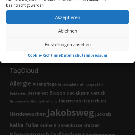
beeinträchtigt werden.
Akzeptieren
Ablehnen
Einstellungen ansehen
Cookie-Richtlinie
Datenschutz
Impressum
TagCloud
Allergie
Altenpflege
Arbeitsplatz
atmungsaktiv
Blasen
Best4Feet
Deo
Ekzem
Geruch
Bakterien
Hausstaub
Hautschutz
Grippewelle
Handystrahlung
Jakobsweg
Händewaschen
Juckreiz
kalte Füße
Keime
Krankenkasse
kratzen
Körpergeruch
laufsocken