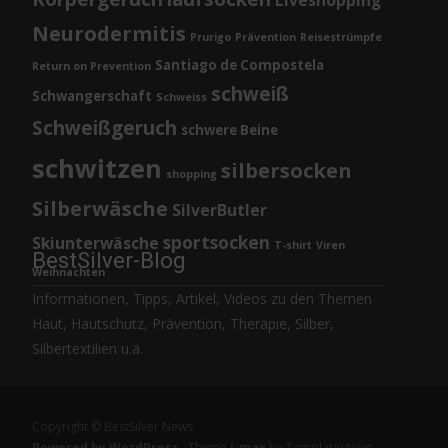
Liveshopping
Neurodermitis
Prurigo
Prävention
Reisestrümpfe
Santiago de Compostela
Return on Prevention
schweiß
Schwangerschaft
Schweiss
Schweißgeruch
schwere Beine
schwitzen
silbersocken
shopping
Silberwäsche
SilverButler
sportsocken
Skiunterwäsche
T-shirt
Viren
BestSilver-Blog
Weihnachten
Informationen, Tipps, Artikel, Videos zu den Themen
Haut, Hautschutz, Prävention, Therapie, Silber,
Silbertextilien u.ä.
Copyright © BestSilver News
Powered by WordPress
, Theme
i-max
by TemplatesNext.