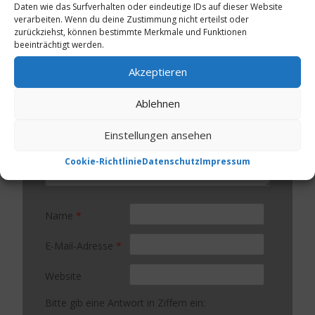
Daten wie das Surfverhalten oder eindeutige IDs auf dieser Website
Deine E-Mail-Adresse wird nicht veröffentlicht.
verarbeiten. Wenn du deine Zustimmung nicht erteilst oder
Erforderliche Felder sind mit
*
markiert
zurückziehst, können bestimmte Merkmale und Funktionen
beeinträchtigt werden.
Kommentar
*
Akzeptieren
Ablehnen
Einstellungen ansehen
Cookie-Richtlinie
Datenschutz
Impressum
Name
*
E-Mail-Adresse
*
Website
Bitte gib eine Antwort in Ziffern ein: