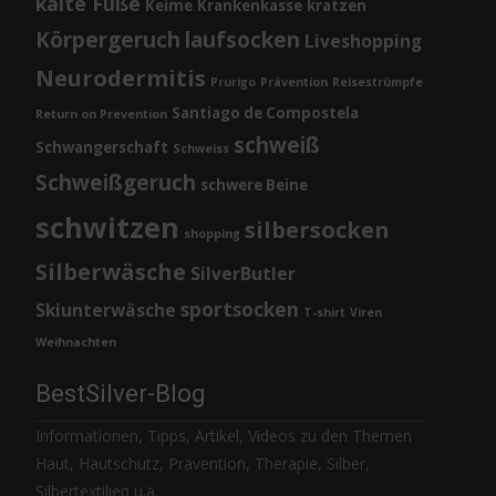
kalte Füße
Keime
Krankenkasse
kratzen
Körpergeruch
laufsocken
Liveshopping
Neurodermitis
Prurigo
Prävention
Reisestrümpfe
Santiago de Compostela
Return on Prevention
schweiß
Schwangerschaft
Schweiss
Schweißgeruch
schwere Beine
schwitzen
silbersocken
shopping
Silberwäsche
SilverButler
sportsocken
Skiunterwäsche
T-shirt
Viren
Weihnachten
BestSilver-Blog
Informationen, Tipps, Artikel, Videos zu den Themen
Haut, Hautschutz, Prävention, Therapie, Silber,
Silbertextilien u.ä.