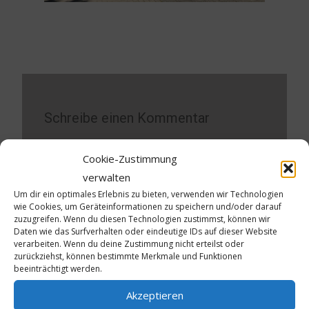
Schreibe einen Kommentar
Deine E-Mail-Adresse wird nicht veröffentlicht.
Cookie-Zustimmung
Erforderliche Felder sind mit
*
markiert
verwalten
Um dir ein optimales Erlebnis zu bieten, verwenden wir Technologien
Kommentar
*
wie Cookies, um Geräteinformationen zu speichern und/oder darauf
zuzugreifen. Wenn du diesen Technologien zustimmst, können wir
Daten wie das Surfverhalten oder eindeutige IDs auf dieser Website
verarbeiten. Wenn du deine Zustimmung nicht erteilst oder
zurückziehst, können bestimmte Merkmale und Funktionen
beeinträchtigt werden.
Akzeptieren