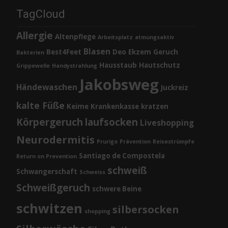
TagCloud
Allergie
Altenpflege
Arbeitsplatz
atmungsaktiv
Blasen
Best4Feet
Deo
Ekzem
Geruch
Bakterien
Hausstaub
Hautschutz
Grippewelle
Handystrahlung
Jakobsweg
Händewaschen
Juckreiz
kalte Füße
Keime
Krankenkasse
kratzen
Körpergeruch
laufsocken
Liveshopping
Neurodermitis
Prurigo
Prävention
Reisestrümpfe
Santiago de Compostela
Return on Prevention
schweiß
Schwangerschaft
Schweiss
Schweißgeruch
schwere Beine
schwitzen
silbersocken
shopping