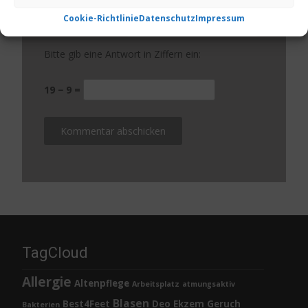
Cookie-Richtlinie
Datenschutz
Impressum
Website
Bitte gib eine Antwort in Ziffern ein:
19 − 9 =
TagCloud
Allergie
Altenpflege
Arbeitsplatz
atmungsaktiv
Blasen
Best4Feet
Deo
Ekzem
Geruch
Bakterien