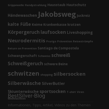
Hausstaub
Hautschutz
Grippewelle
Handystrahlung
Jakobsweg
Händewaschen
Juckreiz
kalte Füße
Keime
Krankenkasse
kratzen
Körpergeruch
laufsocken
Liveshopping
Neurodermitis
Prurigo
Prävention
Reisestrümpfe
Santiago de Compostela
Return on Prevention
schweiß
Schwangerschaft
Schweiss
Schweißgeruch
schwere Beine
schwitzen
silbersocken
shopping
Silberwäsche
SilverButler
sportsocken
Skiunterwäsche
T-shirt
Viren
BestSilver-Blog
Weihnachten
Informationen, Tipps, Artikel, Videos zu den Themen