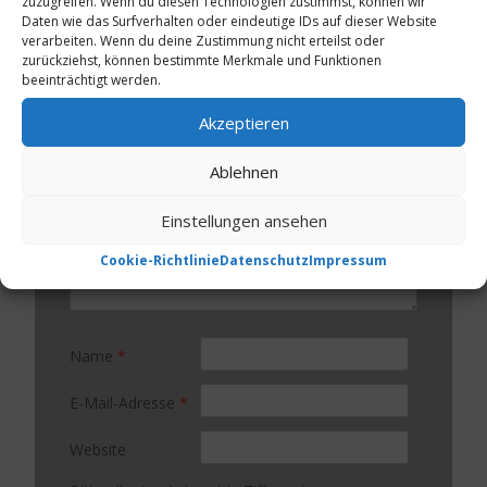
zuzugreifen. Wenn du diesen Technologien zustimmst, können wir
Daten wie das Surfverhalten oder eindeutige IDs auf dieser Website
Deine E-Mail-Adresse wird nicht veröffentlicht.
verarbeiten. Wenn du deine Zustimmung nicht erteilst oder
zurückziehst, können bestimmte Merkmale und Funktionen
Erforderliche Felder sind mit
*
markiert
beeinträchtigt werden.
Kommentar
*
Akzeptieren
Ablehnen
Einstellungen ansehen
Cookie-Richtlinie
Datenschutz
Impressum
Name
*
E-Mail-Adresse
*
Website