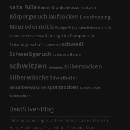
kalte Füße
Keime
Krankenkasse
kratzen
Körpergeruch
laufsocken
Liveshopping
Neurodermitis
Prurigo
Prävention
Reisestrümpfe
Santiago de Compostela
Return on Prevention
schweiß
Schwangerschaft
Schweiss
Schweißgeruch
schwere Beine
schwitzen
silbersocken
shopping
Silberwäsche
SilverButler
sportsocken
Skiunterwäsche
T-shirt
Viren
Weihnachten
BestSilver-Blog
Informationen, Tipps, Artikel, Videos zu den Themen
Haut, Hautschutz, Prävention, Therapie, Silber,