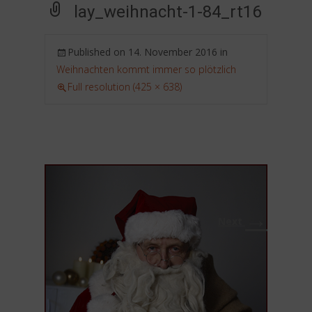
lay_weihnacht-1-84_rt16
Published on
14. November 2016
in
Weihnachten kommt immer so plötzlich
Full resolution (425 × 638)
→
Next