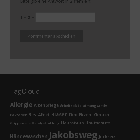
Bitte gib eine Antwort in Ziffern ein:
1 × 2 =
TagCloud
Allergie
Altenpflege
Arbeitsplatz
atmungsaktiv
Blasen
Best4Feet
Deo
Ekzem
Geruch
Bakterien
Hausstaub
Hautschutz
Grippewelle
Handystrahlung
Jakobsweg
Händewaschen
Juckreiz