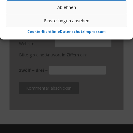
Ablehnen
Name
*
Einstellungen ansehen
E-Mail-Adresse
*
Cookie-Richtlinie
Datenschutz
Impressum
Website
Bitte gib eine Antwort in Ziffern ein:
zwölf − drei =