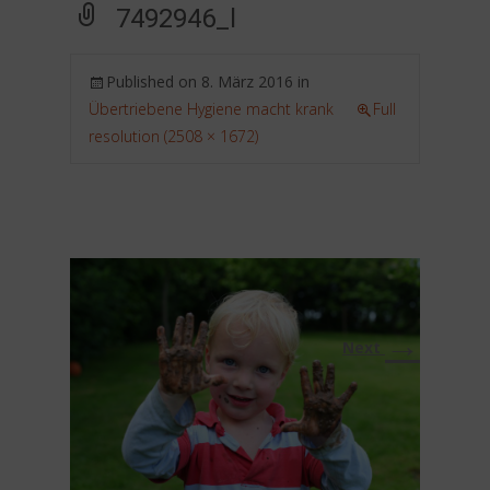
7492946_l
Published on
8. März 2016
in
Übertriebene Hygiene macht krank
Full
resolution (2508 × 1672)
→
Next