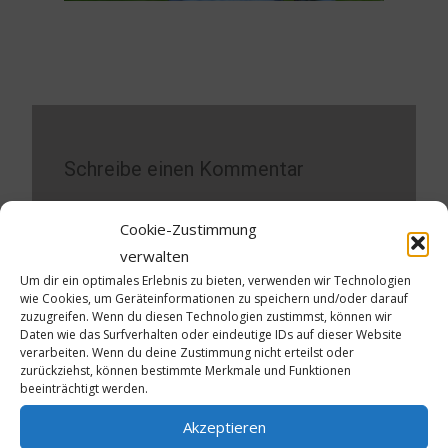
Schreibe einen Kommentar
Deine E-Mail-Adresse wird nicht veröffentlicht.
Cookie-Zustimmung
Erforderliche Felder sind mit
*
markiert
verwalten
Um dir ein optimales Erlebnis zu bieten, verwenden wir Technologien
Kommentar
*
wie Cookies, um Geräteinformationen zu speichern und/oder darauf
zuzugreifen. Wenn du diesen Technologien zustimmst, können wir
Daten wie das Surfverhalten oder eindeutige IDs auf dieser Website
verarbeiten. Wenn du deine Zustimmung nicht erteilst oder
zurückziehst, können bestimmte Merkmale und Funktionen
beeinträchtigt werden.
Akzeptieren