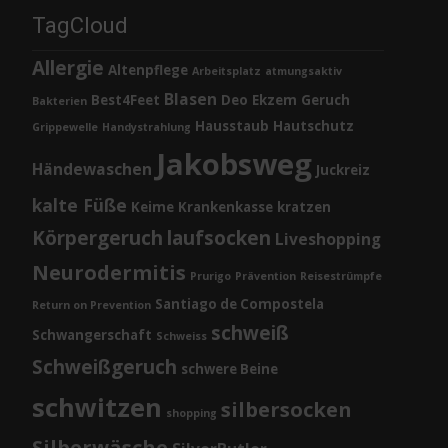
TagCloud
Allergie
Altenpflege
Arbeitsplatz
atmungsaktiv
Blasen
Best4Feet
Deo
Ekzem
Geruch
Bakterien
Hausstaub
Hautschutz
Grippewelle
Handystrahlung
Jakobsweg
Händewaschen
Juckreiz
kalte Füße
Keime
Krankenkasse
kratzen
Körpergeruch
laufsocken
Liveshopping
Neurodermitis
Prurigo
Prävention
Reisestrümpfe
Santiago de Compostela
Return on Prevention
schweiß
Schwangerschaft
Schweiss
Schweißgeruch
schwere Beine
schwitzen
silbersocken
shopping
Silberwäsche