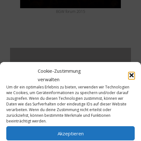
BGW forum 2015
Schreibe einen Kommentar
Cookie-Zustimmung
verwalten
Deine E-Mail-Adresse wird nicht veröffentlicht.
Um dir ein optimales Erlebnis zu bieten, verwenden wir Technologien
Erforderliche Felder sind mit
*
markiert
wie Cookies, um Geräteinformationen zu speichern und/oder darauf
zuzugreifen. Wenn du diesen Technologien zustimmst, können wir
Daten wie das Surfverhalten oder eindeutige IDs auf dieser Website
Kommentar
*
verarbeiten. Wenn du deine Zustimmung nicht erteilst oder
zurückziehst, können bestimmte Merkmale und Funktionen
beeinträchtigt werden.
Akzeptieren