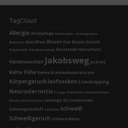
TagCloud
Allergie
Altenpflege
Arbeitsplatz
atmungsaktiv
Blasen
Best4Feet
Deo
Ekzem
Geruch
Bakterien
Hausstaub
Hautschutz
Grippewelle
Handystrahlung
Jakobsweg
Händewaschen
Juckreiz
kalte Füße
Keime
Krankenkasse
kratzen
Körpergeruch
laufsocken
Liveshopping
Neurodermitis
Prurigo
Prävention
Reisestrümpfe
Santiago de Compostela
Return on Prevention
schweiß
Schwangerschaft
Schweiss
Schweißgeruch
schwere Beine