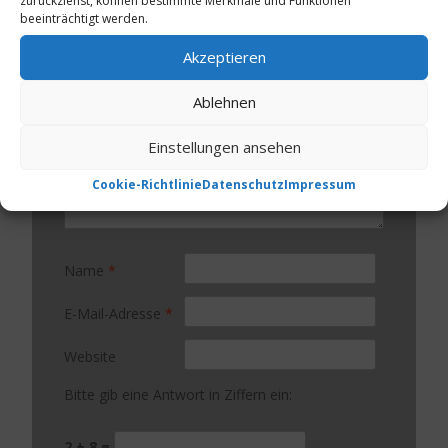
zurückziehst, können bestimmte Merkmale und Funktionen
Erforderliche Felder sind mit
*
markiert
beeinträchtigt werden.
Kommentar
*
Akzeptieren
Ablehnen
Einstellungen ansehen
Cookie-Richtlinie
Datenschutz
Impressum
Name
*
E-Mail-Adresse
*
Website
Bitte gib eine Antwort in Ziffern ein:
2 + 8 =