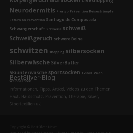
Körpergeruch
laufsocken
Liveshopping
Neurodermitis
Prurigo
Prävention
Reisestrümpfe
Santiago de Compostela
Return on Prevention
schweiß
Schwangerschaft
Schweiss
Schweißgeruch
schwere Beine
schwitzen
silbersocken
shopping
Silberwäsche
SilverButler
sportsocken
Skiunterwäsche
T-shirt
Viren
BestSilver-Blog
Weihnachten
Informationen, Tipps, Artikel, Videos zu den Themen
Haut, Hautschutz, Prävention, Therapie, Silber,
Silbertextilien u.ä.
Copyright © BestSilver News