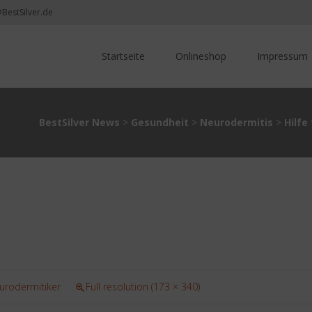
@BestSilver.de
Skip
to
Startseite
Onlineshop
Impressum
content
BestSilver News
>
Gesundheit
>
Neurodermitis
>
Hilfe
eurodermitiker
Full resolution (173 × 340)