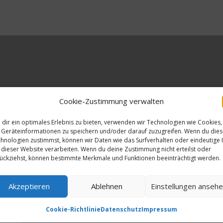
erliche Felder sind mit
*
markiert
Cookie-Zustimmung verwalten
dir ein optimales Erlebnis zu bieten, verwenden wir Technologien wie Cookies,
Geräteinformationen zu speichern und/oder darauf zuzugreifen. Wenn du die
hnologien zustimmst, können wir Daten wie das Surfverhalten oder eindeutige 
 dieser Website verarbeiten. Wenn du deine Zustimmung nicht erteilst oder
ückziehst, können bestimmte Merkmale und Funktionen beeinträchtigt werden.
Akzeptieren
Ablehnen
Einstellungen anseh
Cookie-Richtlinie
Datenschutz
Impressum