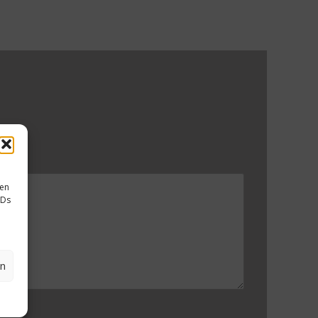
sen
IDs
en