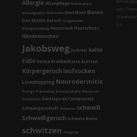
Informatio
Allergie
Altenpflege
Arbeitsplatz
den Theme
Blasen
Best4Feet
atmungsaktiv
Bakterien
Prävention,
Deo
Ekzem
Geruch
Grippewelle
u.ä.
Hausstaub
Hautschutz
Handystrahlung
Händewaschen
Jakobsweg
kalte
Juckreiz
Füße
Keime
Krankenkasse
kratzen
Körpergeruch
laufsocken
Neurodermitis
Liveshopping
Prurigo
Prävention
Reisestrümpfe
Return on
Santiago de Compostela
Prevention
schweiß
Schwangerschaft
Schweiss
Schweißgeruch
schwere Beine
schwitzen
shopping