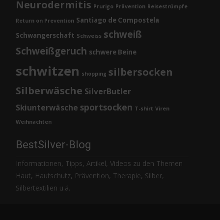
Neurodermitis
Prurigo
Prävention
Reisestrümpfe
Santiago de Compostela
Return on Prevention
schweiß
Schwangerschaft
Schweiss
Schweißgeruch
schwere Beine
schwitzen
silbersocken
shopping
Silberwäsche
SilverButler
sportsocken
Skiunterwäsche
T-shirt
Viren
Weihnachten
BestSilver-Blog
Informationen, Tipps, Artikel, Videos zu den Themen
Haut, Hautschutz, Prävention, Therapie, Silber,
Silbertextilien u.ä.