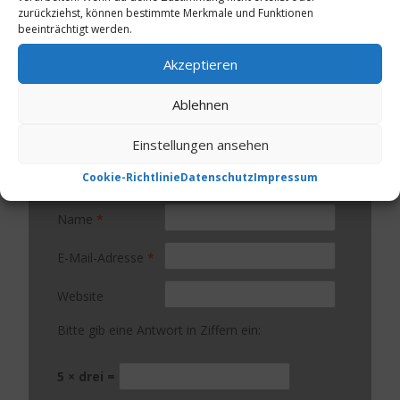
zurückziehst, können bestimmte Merkmale und Funktionen
Kommentar
*
beeinträchtigt werden.
Akzeptieren
Ablehnen
Einstellungen ansehen
Cookie-Richtlinie
Datenschutz
Impressum
Name
*
E-Mail-Adresse
*
Website
Bitte gib eine Antwort in Ziffern ein:
5 × drei =