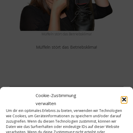
Müffeln stört das Betriebsklima!
Müffeln stört das Betriebsklima!
Cookie-Zustimmung
verwalten
Schreibe einen Kommentar
Um dir ein optimales Erlebnis zu bieten, verwenden wir Technologien
wie Cookies, um Geräteinformationen zu speichern und/oder darauf
Deine E-Mail-Adresse wird nicht veröffentlicht.
zuzugreifen. Wenn du diesen Technologien zustimmst, können wir
Erforderliche Felder sind mit
*
markiert
Daten wie das Surfverhalten oder eindeutige IDs auf dieser Website
verarbeiten. Wenn du deine Zustimmung nicht erteilst oder