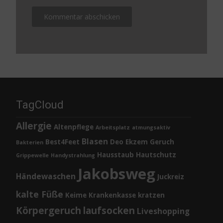
TagCloud
Allergie
Altenpflege
Arbeitsplatz
atmungsaktiv
Blasen
Best4Feet
Deo
Ekzem
Geruch
Bakterien
Hausstaub
Hautschutz
Grippewelle
Handystrahlung
Jakobsweg
Händewaschen
Juckreiz
kalte Füße
Keime
Krankenkasse
kratzen
Körpergeruch
laufsocken
Liveshopping