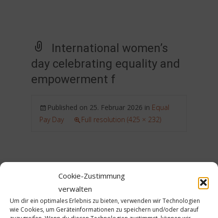
International women’s
day celebrating equality and
empowerment f
Published on
25. Februar 2026
in
Equal
Pay Day
Full resolution (425 × 232)
Cookie-Zustimmung
verwalten
Um dir ein optimales Erlebnis zu bieten, verwenden wir Technologien
wie Cookies, um Geräteinformationen zu speichern und/oder darauf