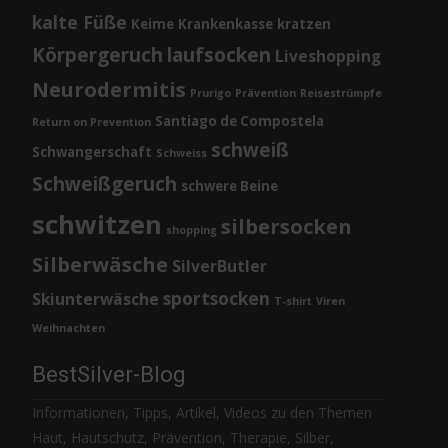
kalte Füße
Keime
Krankenkasse
kratzen
Körpergeruch
laufsocken
Liveshopping
Neurodermitis
Prurigo
Prävention
Reisestrümpfe
Santiago de Compostela
Return on Prevention
schweiß
Schwangerschaft
Schweiss
Schweißgeruch
schwere Beine
schwitzen
silbersocken
shopping
Silberwäsche
SilverButler
sportsocken
Skiunterwäsche
T-shirt
Viren
Weihnachten
BestSilver-Blog
Informationen, Tipps, Artikel, Videos zu den Themen
Haut, Hautschutz, Prävention, Therapie, Silber,