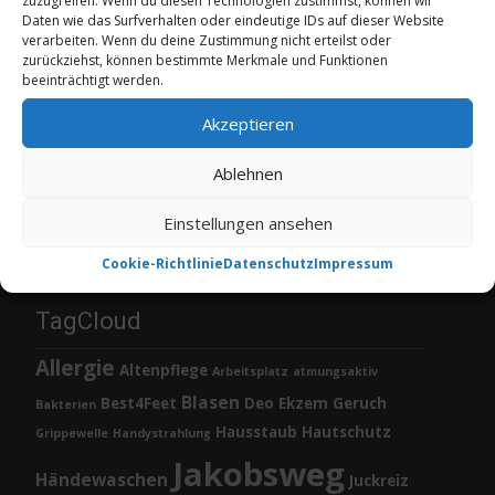
zuzugreifen. Wenn du diesen Technologien zustimmst, können wir
Daten wie das Surfverhalten oder eindeutige IDs auf dieser Website
verarbeiten. Wenn du deine Zustimmung nicht erteilst oder
zurückziehst, können bestimmte Merkmale und Funktionen
beeinträchtigt werden.
Akzeptieren
Ablehnen
Einstellungen ansehen
Cookie-Richtlinie
Datenschutz
Impressum
TagCloud
Allergie
Altenpflege
Arbeitsplatz
atmungsaktiv
Blasen
Best4Feet
Deo
Ekzem
Geruch
Bakterien
Hausstaub
Hautschutz
Grippewelle
Handystrahlung
Jakobsweg
Händewaschen
Juckreiz