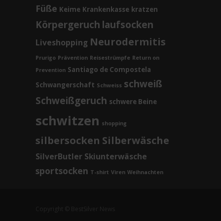
Füße
Keime
Krankenkasse
kratzen
Körpergeruch
laufsocken
Neurodermitis
Liveshopping
Prurigo
Prävention
Reisestrümpfe
Return on
Santiago de Compostela
Prevention
schweiß
Schwangerschaft
Schweiss
Schweißgeruch
schwere Beine
schwitzen
shopping
silbersocken
Silberwäsche
SilverButler
Skiunterwäsche
sportsocken
T-shirt
Viren
Weihnachten
Copyright © BestSilver News