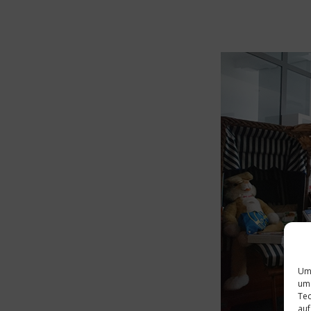
Um 
um 
Tec
auf