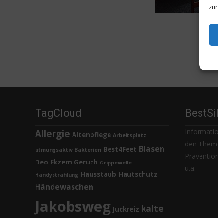
zur
TagCloud
BestSi
Informatio
Allergie
Altenpflege
Arbeitsplatz
den Theme
Blasen
Best4Feet
atmungsaktiv
Bakterien
Prävention,
Deo
Ekzem
Geruch
Grippewelle
u.ä.
Hausstaub
Hautschutz
Handystrahlung
Händewaschen
Jakobsweg
kalte
Juckreiz