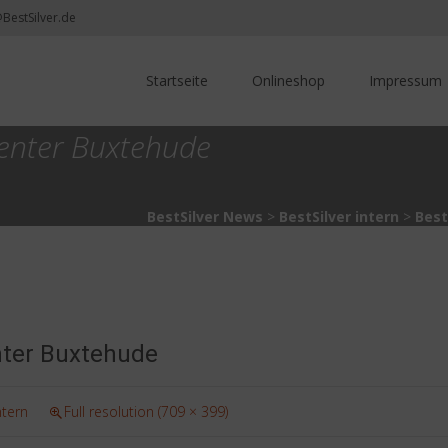
@BestSilver.de
Skip
to
Startseite
Onlineshop
Impressum
content
center Buxtehude
BestSilver News
>
BestSilver intern
>
Best
nter Buxtehude
ntern
Full resolution (709 × 399)