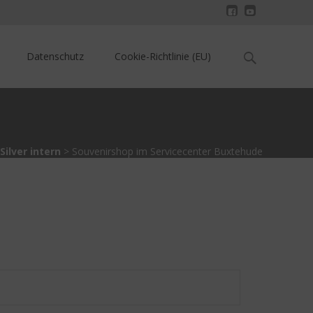
Search
Datenschutz
Cookie-Richtlinie (EU)
for:
Silver intern
>
Souvenirshop im Servicecenter Buxtehude