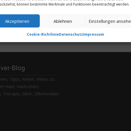
ückziehst, können bestimmte Merkmale und Funktionen beeinträchtigt werden.
Akzeptieren
Ablehnen
Einstellungen anseh
Cookie-Richtlinie
Datenschutz
Impressum
lver-Blog
nen, Tipps, Artikel, Videos zu
n Haut, Hautschutz,
 Therapie, Silber, Silbertextilien