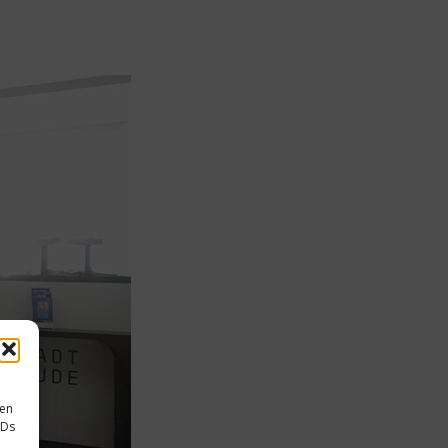
sen
IDs